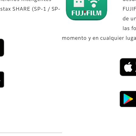
nstax SHARE (SP-1 / SP-
FUJIF
de u
las f
momento y en cualquier lugar