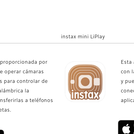
instax mini LiPlay
s proporcionada por
Esta 
e operar cámaras
con l
s para controlar de
y pue
alámbrica la
conec
nsferirlas a teléfonos
aplic
etas.