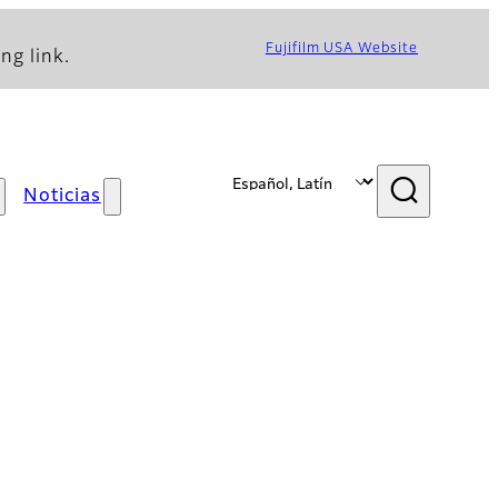
Fujifilm USA Website
ng link.
Noticias