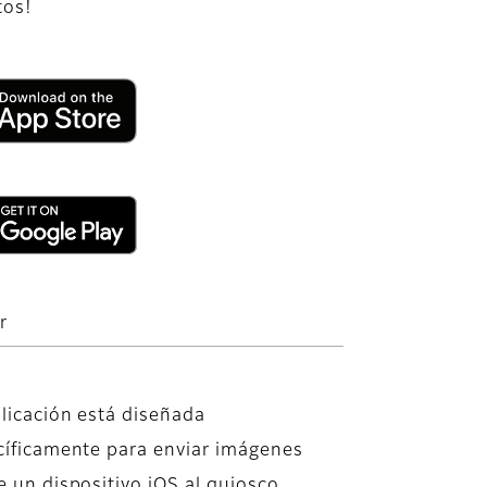
tos!
r
licación está diseñada
cíficamente para enviar imágenes
 un dispositivo iOS al quiosco