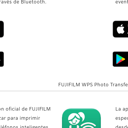
través de Bluetooth.
even
FUJIFILM WPS Photo Transfe
ón oficial de FUJIFILM
La ap
zar para imprimir
espe
léfonos inteligentes
desde