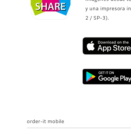
y una impresora i
2 / SP-3).
order-it mobile