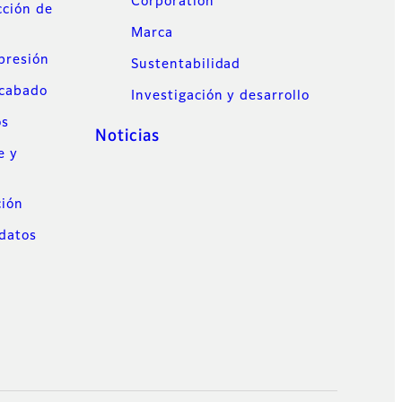
Corporation
cción de
Marca
mpresión
Sustentabilidad
acabado
Investigación y desarrollo
os
Noticias
e y
ción
datos