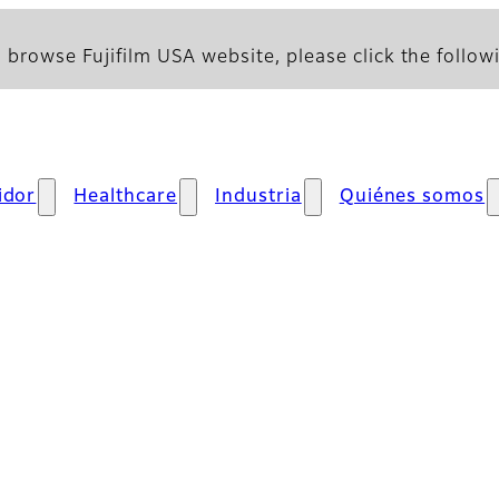
 browse Fujifilm USA website, please click the followi
idor
Healthcare
Industria
Quiénes somos