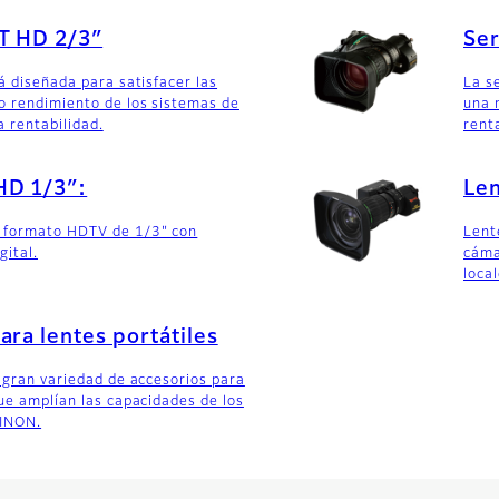
T HD 2/3″
Ser
á diseñada para satisfacer las
La s
o rendimiento de los sistemas de
una 
 rentabilidad.
rent
HD 1/3″:
Len
 formato HDTV de 1/3" con
Lent
gital.
cáma
local
ara lentes portátiles
a gran variedad de accesorios para
que amplían las capacidades de los
JINON.