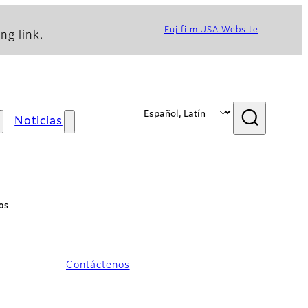
Fujifilm USA Website
ng link.
Noticias
os
Contáctenos