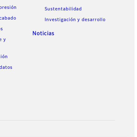
mpresión
Sustentabilidad
acabado
Investigación y desarrollo
os
Noticias
e y
ción
datos