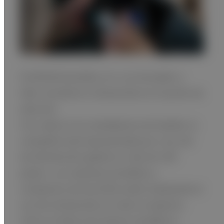
FUJIFILM SonoSite, Inc. es innovador y
líder mundial en ultrasonido en el punto de
atención.
Con sede en los alrededores de Seattle, la
compañía está representada por una red
de distribución global en más de 100
países. Los sistemas portátiles y
compactos de SonoSite están ampliando el
uso de ultrasonido en todo el espectro
clínico al llevar de manera rentable el