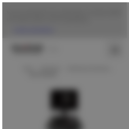
You are accessing from the United States. To browse Fujifilm
USA website, please click the following link.
Fujifilm USA Website
Chile
Inicio
Healthcare
Sistemas de Ultrason…
Serie Sonosite