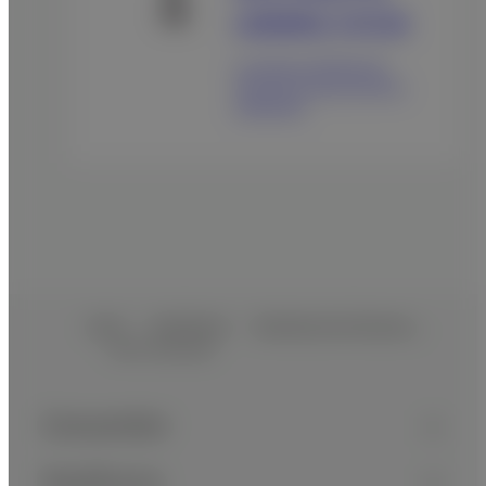
LISENDO, FUTUS
La gama completa de
alineación para mejores
exámenes
Inicio
Healthcare
Sistemas de Ultrason…
Serie Sonosite
Footer
Sitemap
Consumidor
Healthcare