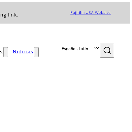
Fujifilm USA Website
ng link.
s
Noticias