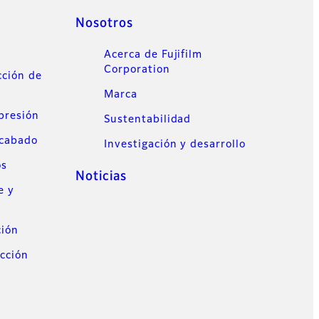
Nosotros
Acerca de Fujifilm
Corporation
cción de
Marca
mpresión
Sustentabilidad
acabado
Investigación y desarrollo
os
Noticias
e y
ción
cción