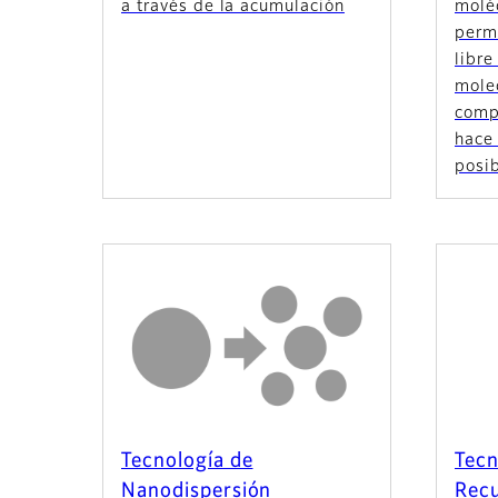
a través de la acumulación
molé
perm
libre
mole
comp
hace
posi
Tecnología de
Tecn
Nanodispersión
Recu