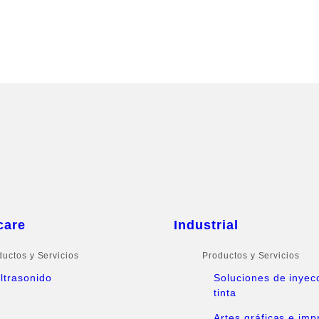
care
Industrial
ductos y Servicios
Productos y Servicios
ltrasonido
Soluciones de inyec
tinta
Artes gráficas e imp