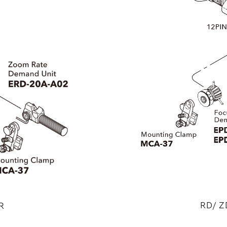
RD/ Z
R