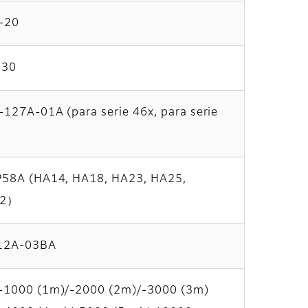
-20
-30
127A-01A (para serie 46x, para serie
)
P58A (HA14, HA18, HA23, HA25,
42）
12A-03BA
-1000 (1m)/-2000 (2m)/-3000 (3m)