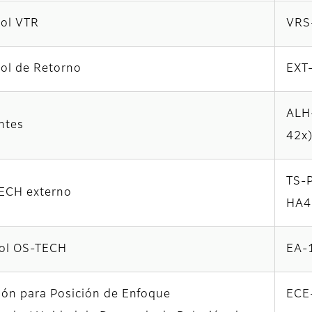
rol VTR
VRS
ol de Retorno
EXT
ALH-
ntes
42x
TS-
ECH externo
HA
rol OS-TECH
EA-
ión para Posición de Enfoque
ECE