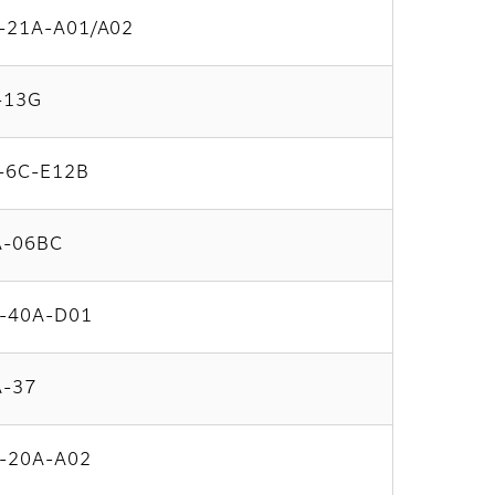
-21A-A01/A02
-13G
-6C-E12B
-06BC
-40A-D01
-37
-20A-A02