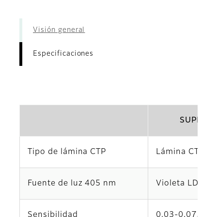
Visión general
Especificaciones
SUPERI
Tipo de lámina CTP
Lámina CTP de
Fuente de luz 405 nm
Violeta LD 40
Sensibilidad
0,03-0,075 mJ