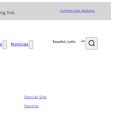
Fujifilm USA Website
ng link.
s
Noticias
1
Special Site
Soporte