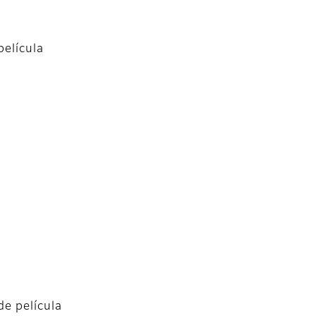
película
e película