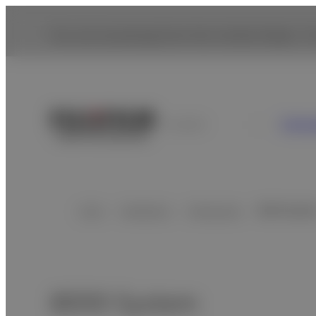
You are accessing from the United States. To
Cons
Ecuador
Inicio
Healthcare
Endoscopia
8000 Syste
- Descripc
8000 System