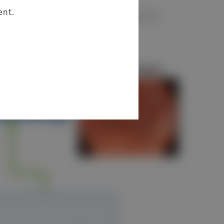
ent.
uido patentadas de tres modalidades de
onvencional.