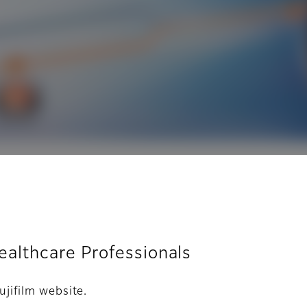
n de ruido triple
Healthcare Professionals
ujifilm website.