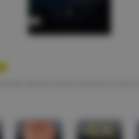
da
iseñado y admite la salida de resolución 4K. Todos 