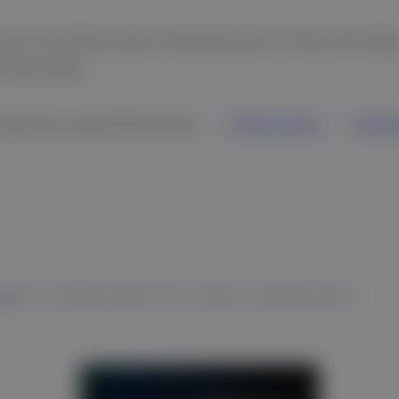
os los profesionales. Empoderando su flujo de traba
ofisticadas.
 general y especificaciones
Endoscopios
Estud
igido a profesionales de la salud y equivalentes.