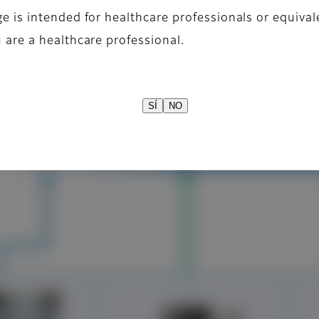
e is intended for healthcare professionals or equival
Fujifilm sinergiza las tecnologías de reducción de r
 are a healthcare professional.
o y tecnología de reducción de ruido en endoscopia c
SÍ
NO