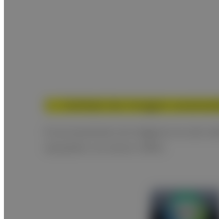
1. Calidad de imagen avanza
El procesamiento de imágenes ha sido red
equipados con sensor CMOS.