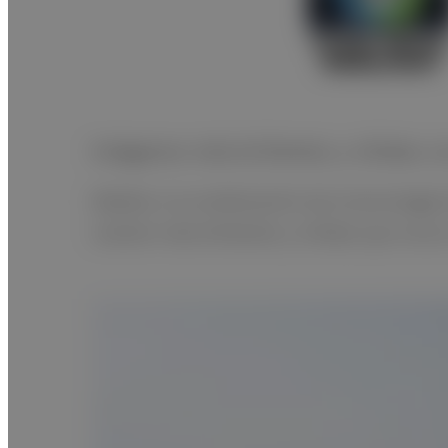
Imágenes más brillantes y nítidas c
Debido a la combinación de la tecnología 
vuelven más brillantes y nítidas que nunc