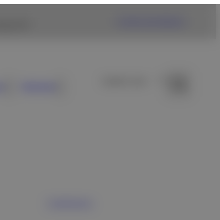
Fujifilm USA Website
ng link.
s
Noticias
Contáctenos
es