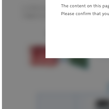
The content on this pag
Lo último en reducción de ruido triple de 
Please confirm that you
imágenes principales: rayos X, ultrasonid