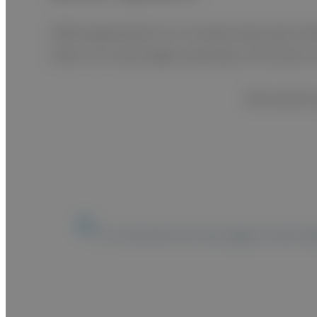
Última generación en la endoscopia para tod
diario con tecnología avanzada y funciones s
Descripción
El contenido de esta página está dir