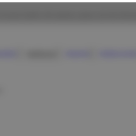
 browse Fujifilm USA website, please click the followi
umidor
Healthcare
Industria
Quiénes somo
m
ión general y especificacion