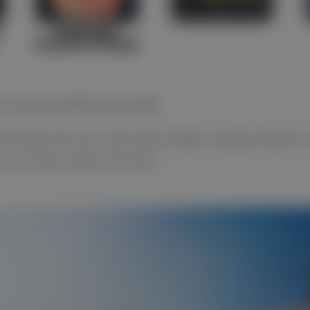
on menos efecto de halo
de Reducción de ruido triple (3NR) y Rango dinámico 
a con menos efecto de halo.