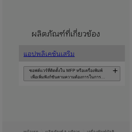
ผลิตภัณฑ์ที่เกี่ยวข้อง
แอปพลิเคชันเสริม
ซอฟต์แวร์ที่ติดตั้งใน MFP หรือเครื่องพิมพ์
เพื่อเพิ่มฟังก์ชันตามความต้องการในการ
ดำเนินงานที่หลากหลาย
Scan Delivery
เพียงแค่เลือกประเภทเอกสาร
เอกสารที่สแกนก็จะบันทึกไปยัง
ตำแหน่งการจัดเก็บที่ระบุ
โดยตรง และไฟล์ก็จะตั้งชื่อตาม
กฎที่ตั้งไว้ล่วงหน้า ซึ่งจะช่วยเพิ่ม
หน้าแรก
ผลิตภัณฑ์ & บริการ
เครื่องพิมพ์มัลติ