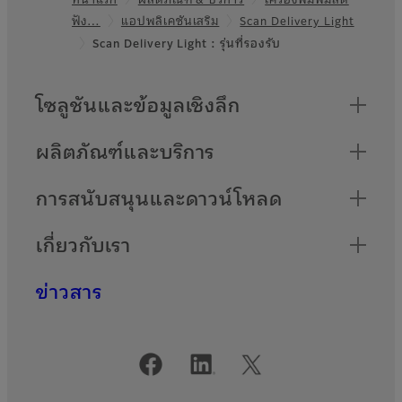
Footer
ประสิทธิภาพให้กับงานสแกน
ฟัง…
แอปพลิเคชันเสริม
Scan Delivery Light
Scan Delivery Light : รุ่นที่รองรับ
Serverless
แผนผังเว็บไซต์
Authentication
โซลูชันและข้อมูลเชิงลึก
แอปพลิเคชันสําหรับการแชร์
ผลิตภัณฑ์และบริการ
ข้อมูลการรับรองความถูกต้อง
ของผู้ใช้ในเครื่องพิมพ์มัลติ
ฟังก์ชันและเครื่องพิมพ์โดยไม่จํา
การสนับสนุนและดาวน์โหลด
เป็นต้องมีเซิร์ฟเวอร์
เกี่ยวกับเรา
ข่าวสาร
บัญชีโซเชียลมีเดียอย่างเป็นทางการ