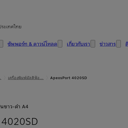
ประเทศไทย
ซัพพอร์ท & ดาวน์โหลด
เกี่ยวกับเรา
ข่าวสาร
ต
…
เครื่องพิมพ์มัลติฟัง…
ApeosPort 4020SD
์ชันขาว-ดำ A4
- ภาพรวม
t 4020SD