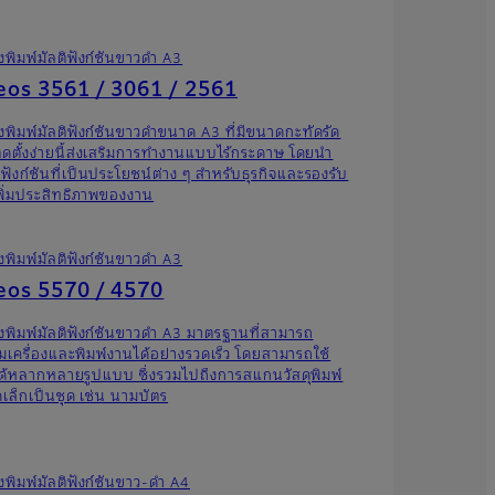
องพิมพ์มัลติฟังก์ชันขาวดำ A3
os 3561 / 3061 / 2561
องพิมพ์มัลติฟังก์ชันขาวดำขนาด A3 ที่มีขนาดกะทัดรัด
ิดตั้งง่ายนี้ส่งเสริมการทำงานแบบไร้กระดาษ โดยนำ
ังก์ชันที่เป็นประโยชน์ต่าง ๆ สำหรับธุรกิจและรองรับ
พิ่มประสิทธิภาพของงาน
องพิมพ์มัลติฟังก์ชันขาวดำ A3
os 5570 / 4570
องพิมพ์มัลติฟังก์ชันขาวดำ A3 มาตรฐานที่สามารถ
มเครื่องและพิมพ์งานได้อย่างรวดเร็ว โดยสามารถใช้
ด้หลากหลายรูปแบบ ซึ่งรวมไปถึงการสแกนวัสดุพิมพ์
เล็กเป็นชุด เช่น นามบัตร
องพิมพ์มัลติฟังก์ชันขาว-ดำ A4