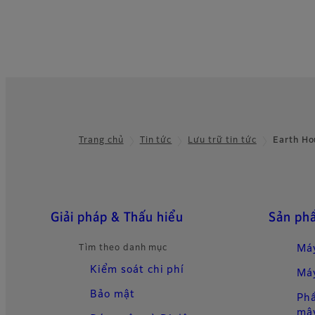
Trang chủ
Tin tức
Lưu trữ tin tức
Earth Ho
Footer
Sơ đồ trang web
Giải pháp & Thấu hiểu
Sản ph
Tìm theo danh mục
Máy
Kiểm soát chi phí
Máy
Bảo mật
Ph
mâ