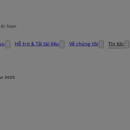
iệt Nam
vụ
Hỗ trợ & Tải tài liệu
Về chúng tôi
Tin tức
ur 2025