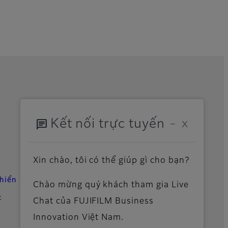
chat
Kết nối trực tuyến
−
X
Về chúng tôi
Xin chào, tôi có thể giúp gì cho bạn?
khiển
Công ty TNHH FUJIFILM
Chào mừng quý khách tham gia Live
Business Innovation Việt
c
Chat của FUJIFILM Business
Nam
Innovation Việt Nam.
Phát triển bền vững