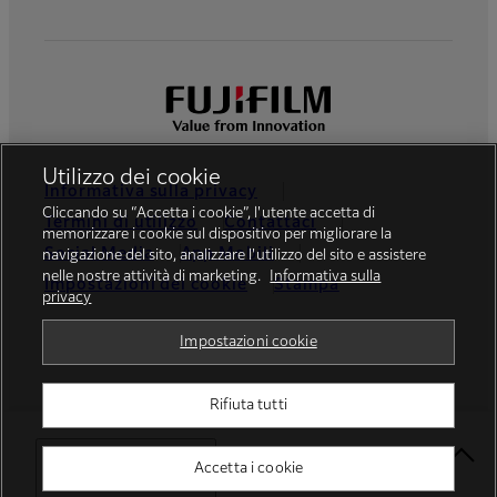
Utilizzo dei cookie
Informativa sulla privacy
Cliccando su “Accetta i cookie”, l'utente accetta di
Termini di utilizzo
Contattaci
memorizzare i cookie sul dispositivo per migliorare la
Social Media
App Mobili
navigazione del sito, analizzare l'utilizzo del sito e assistere
nelle nostre attività di marketing.
Informativa sulla
Impostazioni dei cookie
Stampa
privacy
Global site
Impostazioni cookie
Rifiuta tutti
© FUJIFILM Europe GmbH
Select Your Location
Accetta i cookie