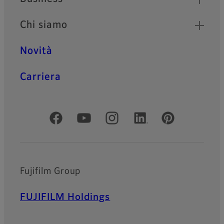
Un proiettore a focale ultra
corta che offre immagini ad
Chi siamo
alta risoluzione 4K e una
precisione cromatica
superiore, per un'esperienza
Novità
visiva coinvolgente.
Carriera
Social media ufficiali
Fujifilm Group
FUJIFILM Holdings