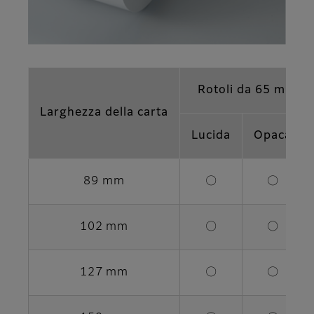
Rotoli da 65 m
Larghezza della carta
Lucida
Opaca
89 mm
〇
〇
102 mm
〇
〇
127 mm
〇
〇