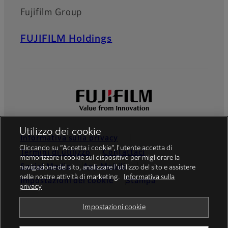
Fujifilm Group
FUJIFILM Holdings
Utilizzo dei cookie
Informativa sulla privacy
Cliccando su “Accetta i cookie”, l'utente accetta di
Termini di utilizzo
Contattaci
memorizzare i cookie sul dispositivo per migliorare la
Social Media
App Mobili
navigazione del sito, analizzare l'utilizzo del sito e assistere
nelle nostre attività di marketing.
Informativa sulla
Impostazioni dei cookie
Stampa
privacy
Global site
Impostazioni cookie