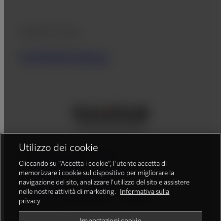
Fujifilm Group
FUJIFILM Holdings
Utilizzo dei cookie
Informativa sulla privacy
Cliccando su “Accetta i cookie”, l'utente accetta di
Termini di utilizzo
Contattaci
memorizzare i cookie sul dispositivo per migliorare la
Social Media
App Mobili
navigazione del sito, analizzare l'utilizzo del sito e assistere
nelle nostre attività di marketing.
Informativa sulla
Impostazioni dei cookie
Stampa
privacy
Global site