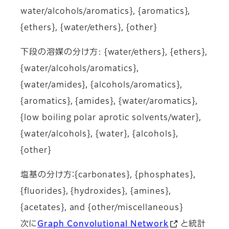
water/alcohols/aromatics}, {aromatics},
{ethers}, {water/ethers}, {other}
下段の溶媒の分け方: {water/ethers}, {ethers},
{water/alcohols/aromatics},
{water/amides}, {alcohols/aromatics},
{aromatics}, {amides}, {water/aromatics},
{low boiling polar aprotic solvents/water},
{water/alcohols}, {water}, {alcohols},
{other}
塩基の分け方：{carbonates}, {phosphates},
{fluorides}, {hydroxides}, {amines},
{acetates}, and {other/miscellaneous}
次に
Graph Convolutional Network
と統計