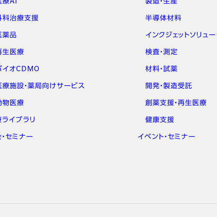
医療AI
製造・生産
外科治療支援
半導体材料
医薬品
インクジェットソリュー
再生医療
検査・測定
バイオCDMO
材料・試薬
医療施設・薬局向けサービス
開発・製造受託
動物医療
創薬支援・再生医療
療ライブラリ
健康支援
会・セミナー
イベント・セミナー