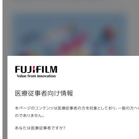
医療従事者向け情報
診療報酬債権ファクタリングのメリット・デメリット
本ページのコンテンツは医療従事者の方を対象としており、一般の方へ
のでありません。
クリニック経営のキャッシュ・フローと黒字倒産
あなたは医療従事者ですか？
メディカルサービス法人を活用したクリニックの資