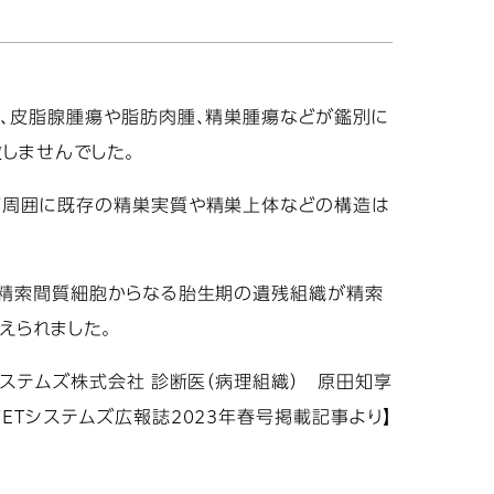
て、皮脂腺腫瘍や脂肪肉腫、精巣腫瘍などが鑑別に
しませんでした。
瘤周囲に既存の精巣実質や精巣上体などの構造は
に精索間質細胞からなる胎生期の遺残組織が精索
えられました。
システムズ株式会社 診断医（病理組織） 原田知享
VETシステムズ広報誌2023年春号掲載記事より】