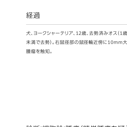
経過
犬、ヨークシャーテリア、12歳、去勢済みオス（1
未満で去勢）。右鼠径部の鼠径輪近傍に10mm
腫瘤を触知。