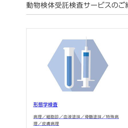
動物検体受託検査サービスのご紹
形態学検査
病理／細胞診／血液塗抹／骨髄塗抹／特殊病
理／皮膚病理