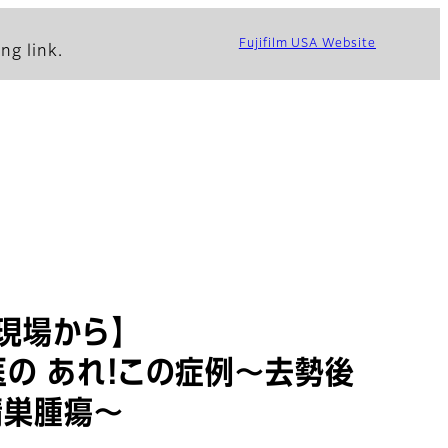
Fujifilm USA Website
ng link.
現場から】
の あれ！この症例～去勢後
精巣腫瘍～