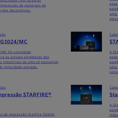
velocidade com larguras
espe
 impressão de materiais de
exig
ações decorativas.
uma 
elev
ssão
Cabe
SG1024/MC
ST
/MC foi concebida
A St
ra as actuais exigências dos
espe
as industriais de uma só passagem
exig
de velocidade elevada.
uma 
velo
ssão
Cabe
mpressão STARFIRE®
St
A St
exig
ças de impressão StarFire SG600
indu