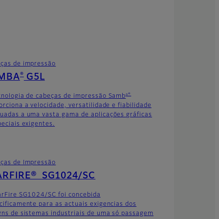
ças de impressão
®
MBA
G5L
a®
cnologia de cabeças de impressão Samb
orciona a velocidade, versatilidade e fiabilidade
uadas a uma vasta gama de aplicações gráficas
peciais exigentes.
ças de Impressão
ARFIRE® SG1024/SC
arFire SG1024/SC foi concebida
cificamente para as actuais exigencias dos
gns de sistemas industriais de uma só passagem