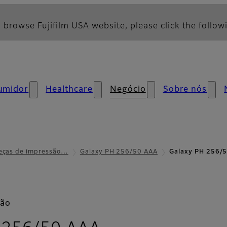
 browse Fujifilm USA website, please click the followi
umidor
Healthcare
Negócio
Sobre nós
eças de impressão…
Galaxy PH 256/50 AAA
Galaxy PH 256/5
são