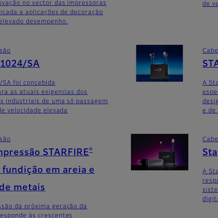
ovação no sector das impressoras
de v
edicada a aplicações de decoração
 elevado desempenho.
ssão
Cabe
G1024/SA
ST
/SA foi concebida
A St
ra as atuais exigencias dos
espe
as industriais de uma só passagem
desi
 de velocidade elevada
e de
ssão
Cabe
®
mpressão STARFIRE
St
fundição em areia e
A St
resp
 de metais
sist
digit
ssão da próxima geração da
responde às crescentes