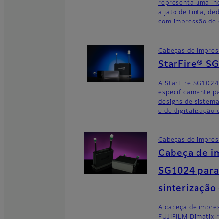
representa uma in
a jato de tinta, d
com impressão de
Cabeças de Impre
StarFire® S
A StarFire SG1024
especificamente pa
designs de sistem
e de digitalização
Cabeças de impre
Cabeça de i
SG1024 para 
sinterização
A cabeça de impre
FUJIFILM Dimatix 