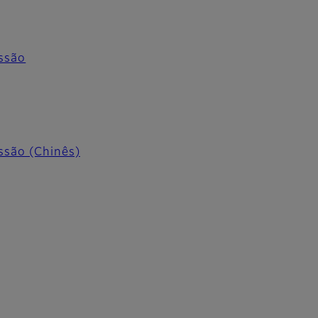
essão
ssão (Chinês)