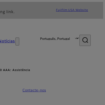
Fujifilm USA Website
ng link.
Notícias
0 AAA: Assistência
Contacte-nos