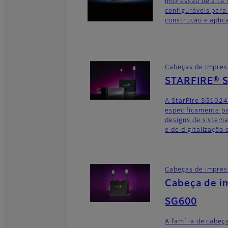
Impressão de alta 
configuráveis para
construção e aplic
Cabeças de Impre
STARFIRE® 
A StarFire SG1024
especificamente pa
designs de sistem
e de digitalização 
Cabeças de impre
Cabeça de i
SG600
A família de cabe