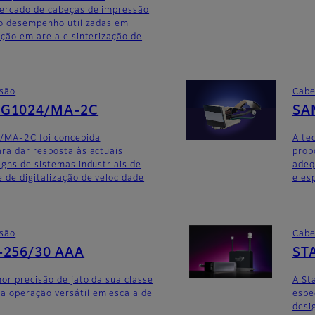
ercado de cabeças de impressão
do desempenho utilizadas em
ição em areia e sinterização de
ssão
Cabe
SG1024/MA-2C
SA
/MA-2C foi concebida
A te
ra dar resposta às actuais
prop
igns de sistemas industriais de
adeq
de digitalização de velocidade
e es
ssão
Cabe
-256/30 AAA
ST
or precisão de jato da sua classe
A St
 operação versátil em escala de
espe
desi