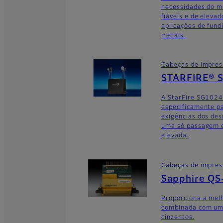
necessidades do m
fiáveis e de eleva
aplicações de fund
metais.
Cabeças de Impre
STARFIRE® 
A StarFire SG1024
especificamente pa
exigências dos des
uma só passagem e 
elevada.
Cabeças de impre
Sapphire QS
Proporciona a melh
combinada com uma
cinzentos.