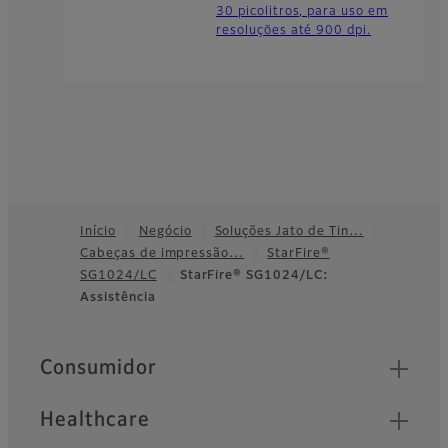
30 picolitros, para uso em
resoluções até 900 dpi.
Início
Negócio
Soluções Jato de Tin…
Cabeças de impressão…
StarFire®
Footer
SG1024/LC
StarFire® SG1024/LC:
Assistência
Quick Links
Consumidor
Healthcare