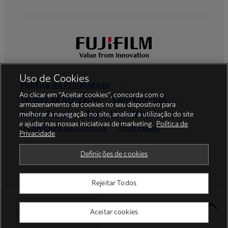
Uso de Cookies
Política de Privacidade
Ao clicar em "Aceitar cookies", concorda com o
Termos de utilização
Contacte-nos
armazenamento de cookies no seu dispositivo para
Redes Sociais
Aplicativos Móveis
melhorar a navegação no site, analisar a utilização do site
e ajudar nas nossas iniciativas de marketing.
Política de
Definições de Cookies
Impressão
Privacidade
Global site
Definições de cookies
Rejeitar Todos
© FUJIFILM Europe GmbH
Select Your Location
Aceitar cookies