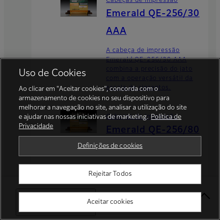
Cabeças de impressão
Emerald QE-256/30
AAA
A cabeça de impressão
Emerald QE-256/30 AAA
combina a precisão do jato
Uso de Cookies
com a operação versátil da
escala de cinzentos.
Ao clicar em "Aceitar cookies", concorda com o
armazenamento de cookies no seu dispositivo para
melhorar a navegação no site, analisar a utilização do site
e ajudar nas nossas iniciativas de marketing.
Política de
Cabeças de impressão
Privacidade
Emerald QE-256/80
Definições de cookies
AAA
A cabeça de impressão
Rejeitar Todos
Emerald QE-256 combina a
precisão do jato com a
operação versátil em escala
Select Your Location
Aceitar cookies
de cinzentos.