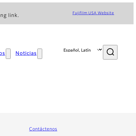
Fujifilm USA Website
ng link.
os
Noticias
Contáctenos