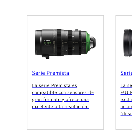
Serie Premista
Seri
La serie Premista es
La se
compatible con sensores de
FUJI
gran formato y ofrece una
exclu
excelente alta resolución.
acci
“des