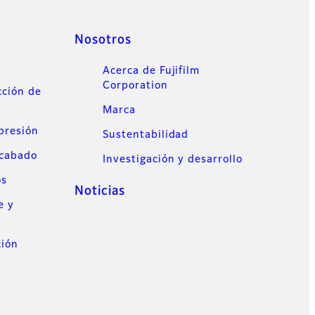
Nosotros
Acerca de Fujifilm
Corporation
cción de
Marca
mpresión
Sustentabilidad
acabado
Investigación y desarrollo
os
Noticias
e y
ción