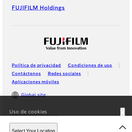
FUJIFILM Holdings
Política de privacidad
Condiciones de uso
Contáctenos
Redes sociales
Aplicaciones móviles
Global site
Uso de cookies
©FUJIFILM Corporation
Este sitio web utiliza cookies. Al usar el sitio, usted
Select Your Location
acepta nuestra
Política de privacidad.