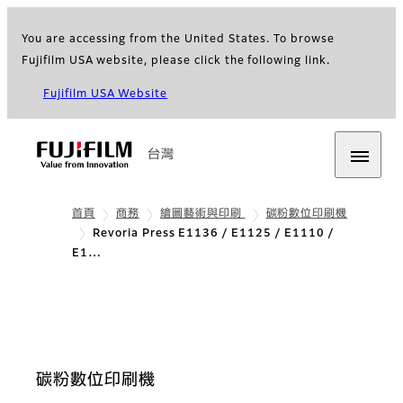
You are accessing from the United States. To browse
Fujifilm USA website, please click the following link.
Fujifilm USA Website
台灣
首頁
商務
繪圖藝術與印刷
碳粉數位印刷機
Revoria Press E1136 / E1125 / E1110 /
E1…
碳粉數位印刷機