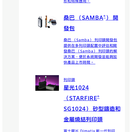
形和特殊應用。
®
桑巴 （SAMBA
） 開
發包
桑巴 （Samba） 列印頭開發包
提供在多列印頭配置中評估和開
發桑巴 （Samba） 列印頭的解
決方案，便於系統開發並能夠加
快產品上市時間。
列印頭
星光1024
®
（STARFIRE
SG1024） 砂型鑄造和
金屬燒結列印頭
富士膠片 Dimatix 新一代列印