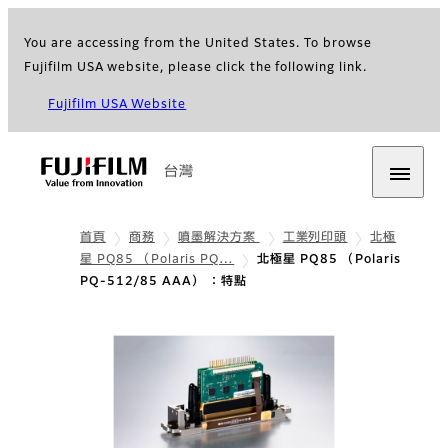
You are accessing from the United States. To browse
Fujifilm USA website, please click the following link.
Fujifilm USA Website
台灣
首頁
商務
噴墨解決方案
工業列印頭
北極
星 PQ85 （Polaris PQ…
北極星 PQ85 （Polaris
PQ-512/85 AAA） ：特點