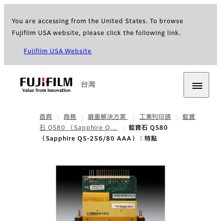
You are accessing from the United States. To browse
Fujifilm USA website, please click the following link.
Fujifilm USA Website
台灣
首頁
商務
噴墨解決方案
工業列印頭
藍寶
石 QS80 （Sapphire Q…
藍寶石 QS80
（Sapphire QS-256/80 AAA）：特點