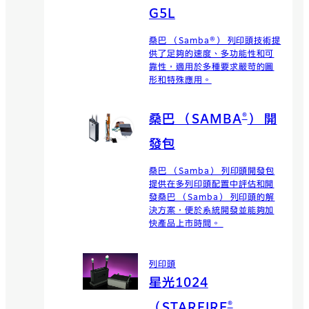
G5L
桑巴 （Samba®） 列印頭技術提
供了足夠的速度、多功能性和可
靠性，適用於多種要求嚴苛的圖
形和特殊應用。
®
桑巴 （SAMBA
） 開
發包
桑巴 （Samba） 列印頭開發包
提供在多列印頭配置中評估和開
發桑巴 （Samba） 列印頭的解
決方案，便於系統開發並能夠加
快產品上市時間。
列印頭
星光1024
®
（STARFIRE