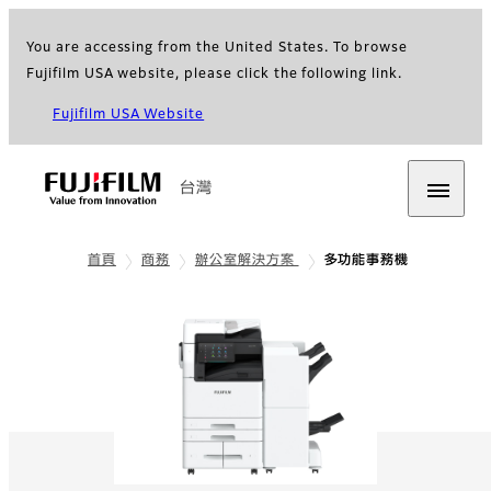
You are accessing from the United States. To browse
Fujifilm USA website, please click the following link.
Fujifilm USA Website
台灣
首頁
商務
辦公室解決方案
多功能事務機