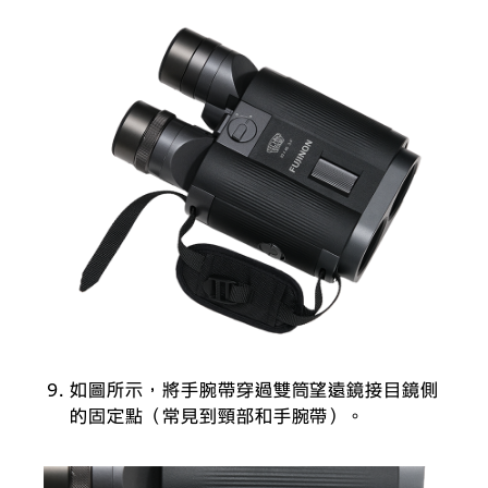
如圖所示，將手腕帶穿過雙筒望遠鏡接目鏡側
的固定點（常見到頸部和手腕帶）。