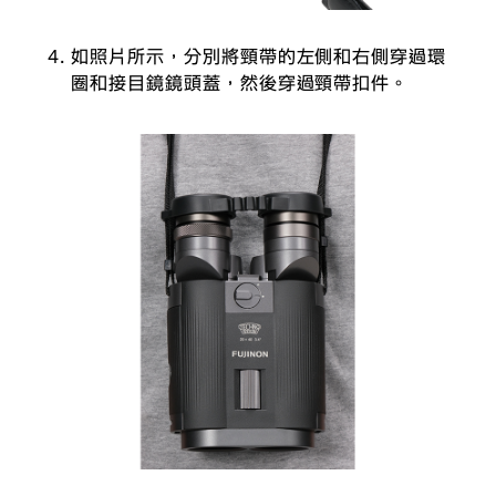
如照片所示，分別將頸帶的左側和右側穿過環
圈和接目鏡鏡頭蓋，然後穿過頸帶扣件。