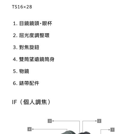
TS16×28
目鏡鏡頭・眼杯
屈光度調整環
對焦旋鈕
雙筒望遠鏡筒身
物鏡
錶帶配件
IF（個人調焦）