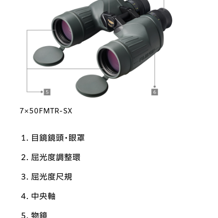
7×50FMTR-SX
目鏡鏡頭・眼罩
屈光度調整環
屈光度尺規
中央軸
物鏡