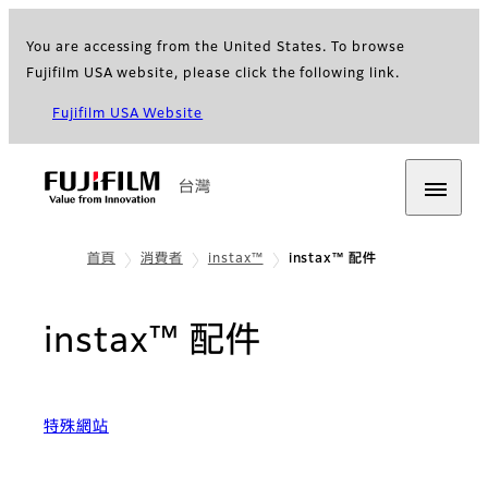
You are accessing from the United States. To browse
Fujifilm USA website, please click the following link.
Fujifilm USA Website
台灣
首頁
消費者
instax™
instax™ 配件
instax™ 配件
特殊網站