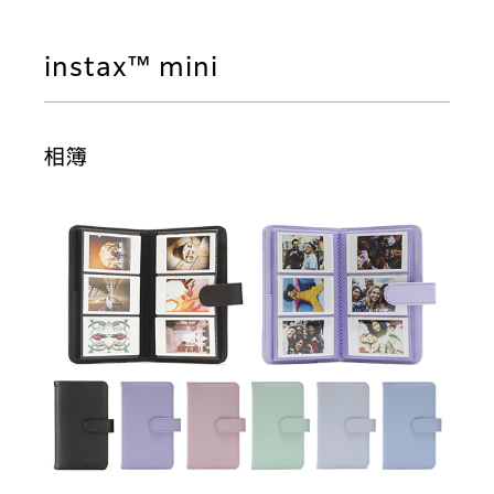
instax™ mini
相簿