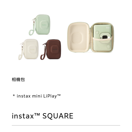
相機包
* instax mini LiPlay™
instax™ SQUARE