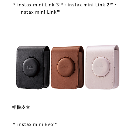
* instax mini Link 3™、instax mini Link 2™、
instax mini Link™
相機皮套
* instax mini Evo™