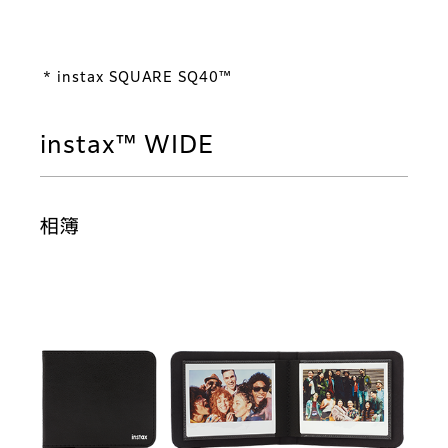
* instax SQUARE SQ40™
instax™ WIDE
相簿