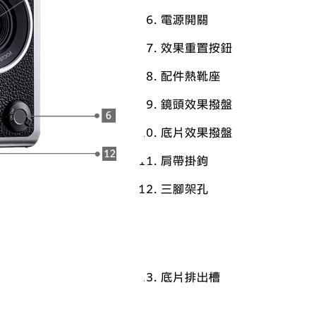
電源開關
效果重置按鈕
配件熱靴座
鏡頭效果撥盤
底片效果撥盤
肩帶掛鉤
三腳架孔
底片排出槽