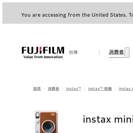
You are accessing from the United States. To
消費者
台灣
首頁
消費者
instax™
instax™ 相機
instax
instax min