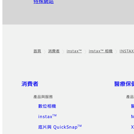
特殊網站
首頁
消費者
instax™
instax™ 相機
INSTA
頁尾
快速連結
消費者
醫療保
產品與服務
產品
數位相機
TM
instax
M
TM
底片與 QuickSnap