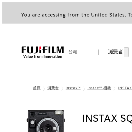
You are accessing from the United States. To
消費者
台灣
首頁
消費者
instax™
instax™ 相機
INSTA
INSTAX S