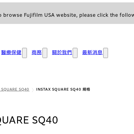
 browse Fujifilm USA website, please click the follow
醫療保健
商務
關於我們
最新消息
X SQUARE SQ40
INSTAX SQUARE SQ40 規格
: 規格
QUARE SQ40