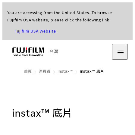
You are accessing from the United States. To browse
Fujifilm USA website, please click the following link.
Fujifilm USA Website
台灣
首頁
消費者
instax™
instax™ 底片
instax™ 底片