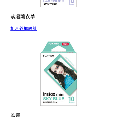
紫邊薰衣草
相片外框設計
藍邊