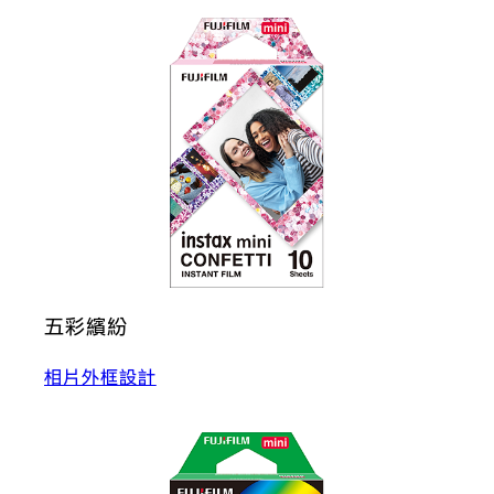
五彩繽紛
相片外框設計