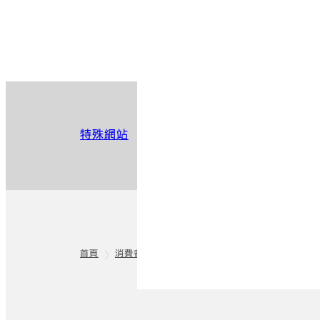
特殊網站
首頁
消費者
instax™
instax™ 智慧型手機印相
頁尾