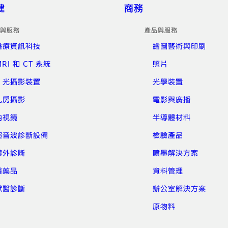
健
商務
與服務
產品與服務
醫療資訊科技
繪圖藝術與印刷
RI 和 CT 系統
照片
X 光攝影裝置
光學裝置
乳房攝影
電影與廣播
內視鏡
半導體材料
超音波診斷設備
檢驗產品
體外診斷
噴墨解決方案
醫藥品
資料管理
獸醫診斷
辦公室解決方案
原物料