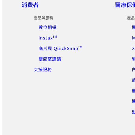
快速連結
消費者
醫療保
產品與服務
產品
數位相機
TM
instax
M
TM
底片與 QuickSnap
雙筒望遠鏡
支援服務