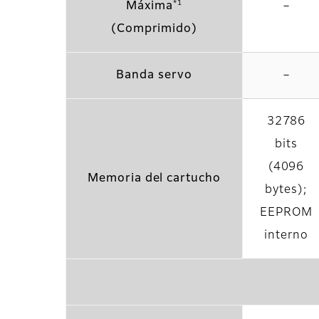
*1
Máxima
－
(Comprimido)
Banda servo
－
32786
bits
(4096
Memoria del cartucho
bytes);
EEPROM
interno