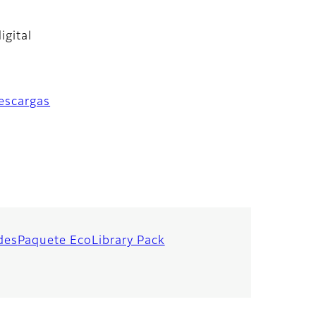
igital
escargas
des
Paquete Eco
Library Pack