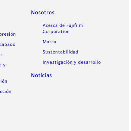
Nosotros
Acerca de Fujifilm
Corporation
mpresión
Marca
acabado
Sustentabilidad
os
Investigación y desarrollo
e y
Noticias
ción
cción