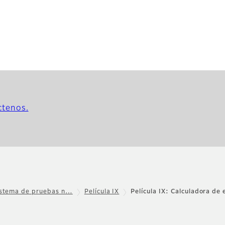
ctenos.
istema de pruebas n…
Película IX
Película IX: Calculadora de 