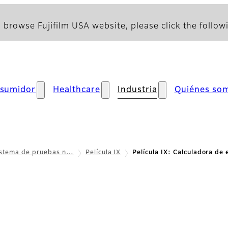
 browse Fujifilm USA website, please click the followi
sumidor
Healthcare
Industria
Quiénes so
istema de pruebas n…
Película IX
Película IX: Calculadora de 
 de exposición