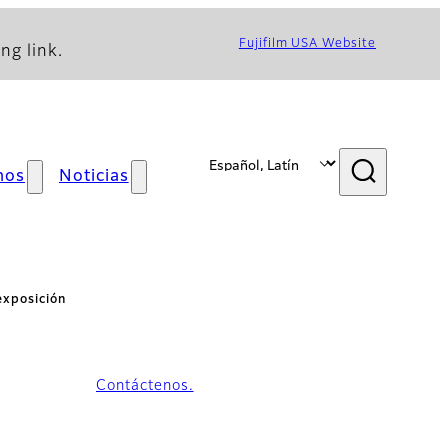
Fujifilm USA Website
ng link.
mos
Noticias
exposición
Contáctenos.