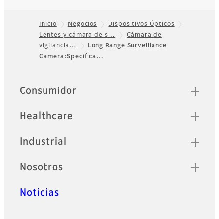
ofrece lentes de alta
resolución para productos
Inicio
Negocios
Dispositivos Ópticos
comerciales de largo
alcance.
Lentes y cámara de s…
Cámara de
Footer
vigilancia…
Long Range Surveillance
Camera:Specifica…
Sitemap
Consumidor
Healthcare
Industrial
Nosotros
Noticias