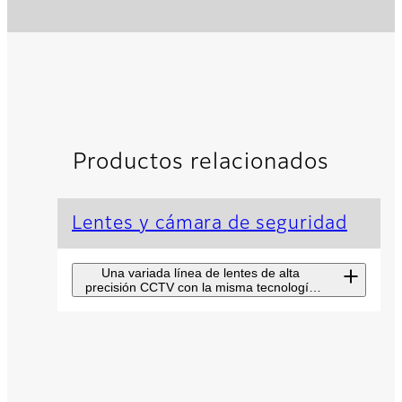
Productos relacionados
Lentes y cámara de seguridad
Una variada línea de lentes de alta
precisión CCTV con la misma tecnología
utilizada en las lentes de transmisión
televisiva.
Lentes de zoom
La gama de productos de
lentes con zoom Fujinon