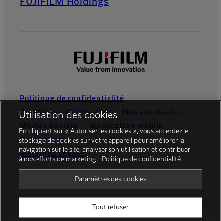
FUJIFILM Holdings
Politique de confidentialité
Conditions d’utilisation
Nous contacter
Utilisation des cookies
Médias Sociaux
Application mobile
En cliquant sur « Autoriser les cookies », vous acceptez le
Configurations des cookies
stockage de cookies sur votre appareil pour améliorer la
navigation sur le site, analyser son utilisation et contribuer
Mentions Légales
à nos efforts de marketing.
Politique de confidentialité
Global site
Paramètres des cookies
Tout refuser
© FUJIFILM Europe GmbH