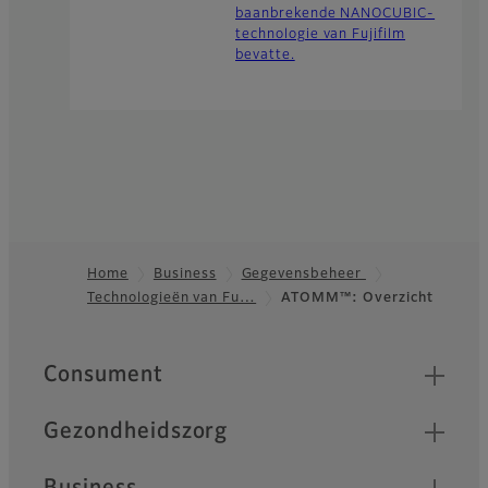
baanbrekende NANOCUBIC-
technologie van Fujifilm
bevatte.
Home
Business
Gegevensbeheer
Technologieën van Fu…
ATOMM™: Overzicht
Footer
Quick Links
Consument
Gezondheidszorg