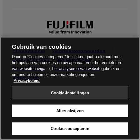
Gebruik van cookies
Privacybeleid
Gebruiksvoorwaarden
Door op “Cookies accepteren” te klikken gaat u akkoord met
Contacteer ons
Sociale Media
het opslaan van cookies op uw apparaat voor het verbeteren
Mobiele Apps
Cookie-instellingen
van websitenavigatie, het analyseren van websitegebruik en
om ons te helpen bij onze marketingprojecten.
Impressum
Privacybeleid
Global site
Cookie-instellingen
Alles afwijzen
© FUJIFILM Europe GmbH
Cookies accepteren