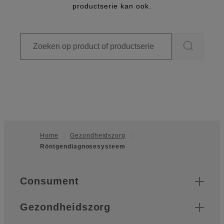
productserie kan ook.
Home
Gezondheidszorg
Röntgendiagnosesysteem
Footer
Quick Links
Consument
Gezondheidszorg