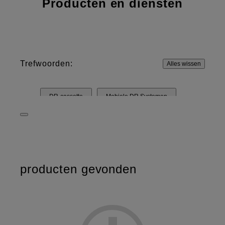
Producten en diensten
Trefwoorden:
Alles wissen
DR-cassette
Mobiele DR Systemen
DR-kamers & -onderdelen
Computerradiografie
Dry Imager
Beeldplaat en cassette
FDR
D-EVO
producten gevonden
FCT
FCR
DRYPIX
Film
DXA-botdensitometrie
FDX Visionary