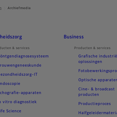
m
Archiefmedia
heidszorg
Business
ducten & services
Producten & services
öntgendiagnosesysteem
Grafische industrië
oplossingen
rouwengeneeskunde
Fotobewerkingspr
ezondheidszorg-IT
Optische apparate
ndoscopie
Cine- & broadcast
chografie-apparaten
producten
n vitro diagnostiek
Productieproces
ife Science
Halfgeleidermateri