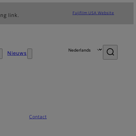
Fujifilm USA Website
ng link.
Nieuws
Contact