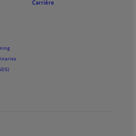
Carrière
n
uning
inaries
SDS)