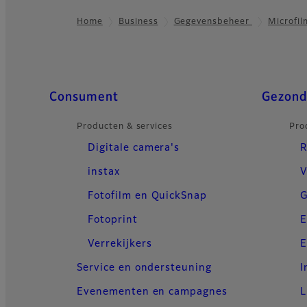
Home
Business
Gegevensbeheer
Microfil
Footer
Quick Links
Consument
Gezond
Producten & services
Pro
Digitale camera's
R
instax
V
Fotofilm en QuickSnap
G
Fotoprint
E
Verrekijkers
E
Service en ondersteuning
I
Evenementen en campagnes
L