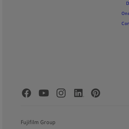
D
On
Con
Officiële sociale media
Fujifilm Group