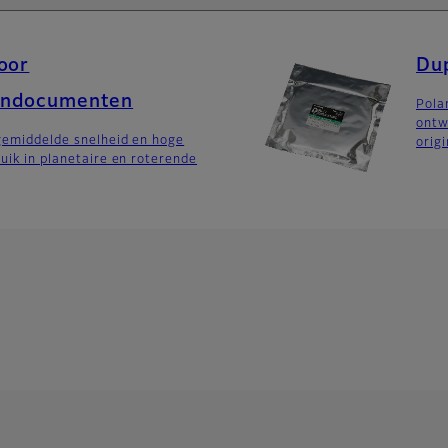
oor
Dup
ondocumenten
Pola
ontw
gemiddelde snelheid en hoge
orig
ruik in planetaire en roterende