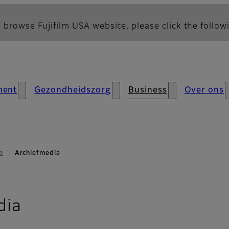
 browse Fujifilm USA website, please click the followi
ment
Gezondheidszorg
Business
Over ons
m
Archiefmedia
- Overzicht
dia