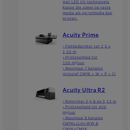
met LED UV-technologie
klasse die zowel op vaste
media als op rolmedia kan
printen.
Acuity Prime
• Flatbedprinter tot 2,5 x
1,25 m
• Printsnelheid tot
2
150 m
/uur
• Maximaal 7 kanalen
inclusief CMYK + W + P + Cl
Acuity Ultra R2
• Rolprinter 3,4 & en 5,13 m
• Printsnelheid tot 400
2
m
/uur
• Maximaal 8 kanalen
CMYKLcLm+WW &
CMYK+CMYK