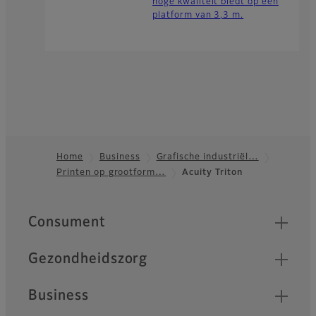
hoge kwaliteit biedt op een
platform van 3,3 m.
Home
Business
Grafische industriël…
Printen op grootform…
Acuity Triton
Footer
Quick Links
Consument
Gezondheidszorg
Business