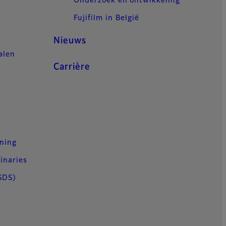
Onderzoek en ontwikkeling
Fujifilm in België
Nieuws
alen
Carrière
n
uning
inaries
SDS)