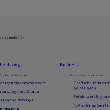
Extra middelen
heidszorg
Business
ducten & services
Producten & services
öntgendiagnosesysteem
Grafische industrië
oplossingen
rouwengeneeskunde
Fotobewerkingspr
ezondheidszorg-IT
Optische apparate
ndoscopie