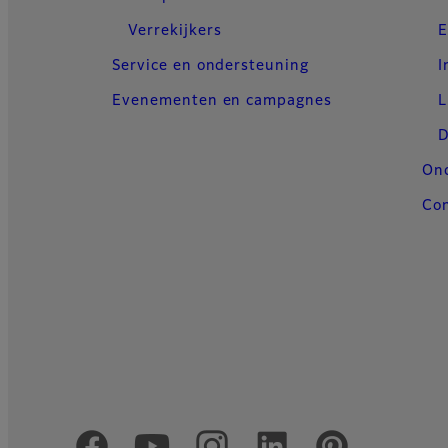
Verrekijkers
E
Service en ondersteuning
I
Evenementen en campagnes
L
D
On
Con
Officiële sociale media