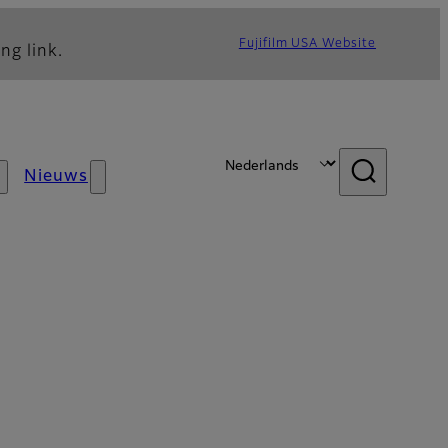
Fujifilm USA Website
ng link.
Nieuws