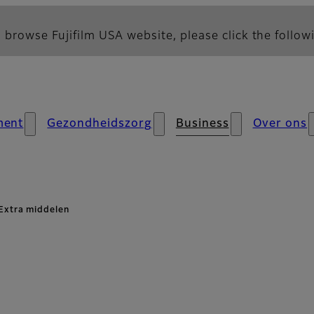
 browse Fujifilm USA website, please click the followi
ment
Gezondheidszorg
Business
Over ons
Extra middelen