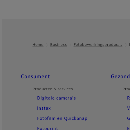
Home
Business
Fotobewerkingsproduc…
Footer
Quick Links
Consument
Gezond
Producten & services
Pro
Digitale camera's
R
instax
V
Fotofilm en QuickSnap
G
Fotoprint
E