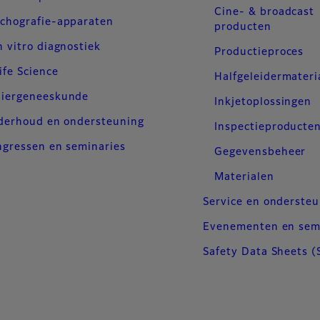
Cine- & broadcast
chografie-apparaten
producten
n vitro diagnostiek
Productieproces
ife Science
Halfgeleidermateri
iergeneeskunde
Inkjetoplossingen
derhoud en ondersteuning
Inspectieproducte
gressen en seminaries
Gegevensbeheer
Materialen
Service en onderste
Evenementen en sem
Safety Data Sheets (