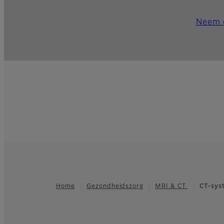
Neem 
Home
Gezondheidszorg
MRI & CT
CT-sys
Footer