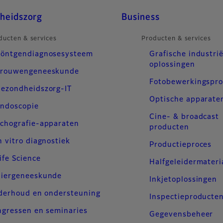
heidszorg
Business
ducten & services
Producten & services
öntgendiagnosesysteem
Grafische industrië
oplossingen
rouwengeneeskunde
Fotobewerkingspr
ezondheidszorg-IT
Optische apparate
ndoscopie
Cine- & broadcast
chografie-apparaten
producten
n vitro diagnostiek
Productieproces
ife Science
Halfgeleidermateri
iergeneeskunde
Inkjetoplossingen
derhoud en ondersteuning
Inspectieproducte
gressen en seminaries
Gegevensbeheer