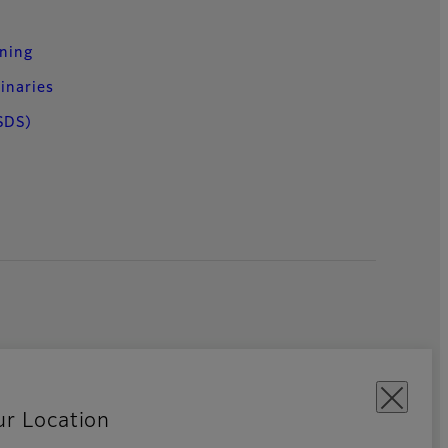
uning
inaries
SDS)
ur Location