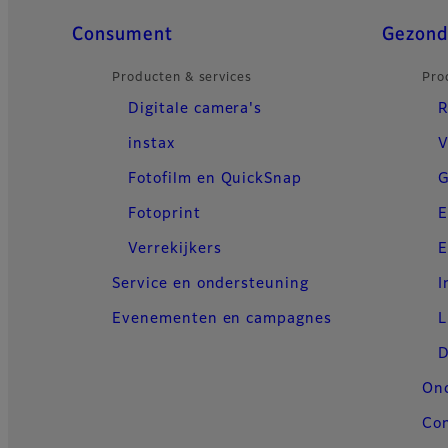
Quick Links
Consument
Gezond
Producten & services
Pro
Digitale camera's
R
instax
V
Fotofilm en QuickSnap
G
Fotoprint
E
Verrekijkers
E
Service en ondersteuning
I
Evenementen en campagnes
L
D
On
Con