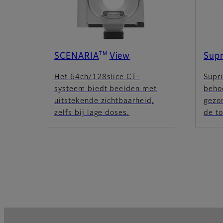
TM
SCENARIA
View
Supr
Het 64ch/128slice CT-
Supr
systeem biedt beelden met
beho
uitstekende zichtbaarheid,
gezo
zelfs bij lage doses.
de t