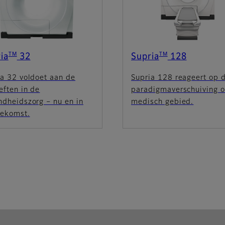
TM
TM
ia
32
Supria
128
ia 32 voldoet aan de
Supria 128 reageert op 
eften in de
paradigmaverschuiving 
ndheidszorg – nu en in
medisch gebied.
oekomst.