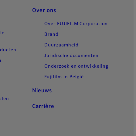
Over ons
Over FUJIFILM Corporation
le
Brand
Duurzaamheid
oducten
Juridische documenten
n
Onderzoek en ontwikkeling
Fujifilm in België
Nieuws
alen
Carrière
n