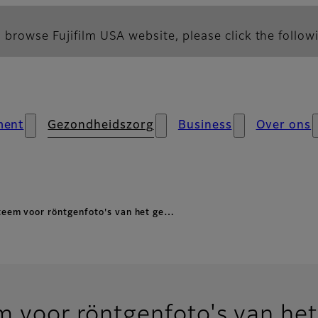
 browse Fujifilm USA website, please click the followi
ment
Gezondheidszorg
Business
Over ons
teem voor röntgenfoto's van het ge…
 voor röntgenfoto's van het