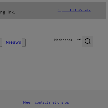
Fujifilm USA Website
ng link.
Nieuws
Neem contact met ons op