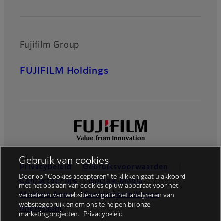
Fujifilm Group
FUJIFILM Holdings
Gebruik van cookies
Privacybeleid
Gebruiksvoorwaarden
Door op “Cookies accepteren” te klikken gaat u akkoord
Contacteer ons
Sociale Media
met het opslaan van cookies op uw apparaat voor het
Mobiele Apps
Cookie-instellingen
verbeteren van websitenavigatie, het analyseren van
websitegebruik en om ons te helpen bij onze
Impressum
marketingprojecten.
Privacybeleid