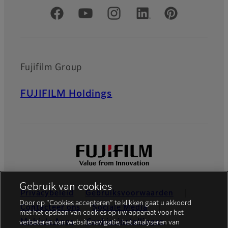
Officiële sociale media
Fujifilm Group
FUJIFILM Holdings
Gebruik van cookies
Privacybeleid
Gebruiksvoorwaarden
Door op “Cookies accepteren” te klikken gaat u akkoord
Contacteer ons
Sociale Media
met het opslaan van cookies op uw apparaat voor het
Mobiele Apps
Cookie-instellingen
verbeteren van websitenavigatie, het analyseren van