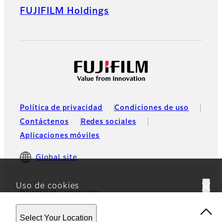
FUJIFILM Holdings
Política de privacidad
Condiciones de uso
Contáctenos
Redes sociales
Aplicaciones móviles
Global site
Uso de cookies
©FUJIFILM Corporation
Este sitio web utiliza cookies. Al usar el sitio, usted
Select Your Location
acepta nuestra
Política de privacidad.