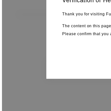
Verification of H
Thank you for visiting Fu
The content on this page
¿No
Please confirm that you 
También puede b